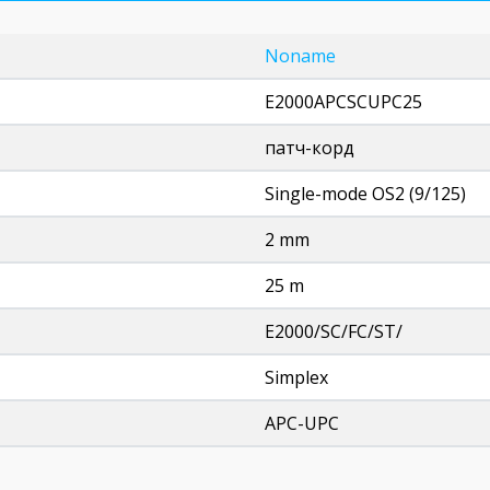
Noname
E2000APCSCUPC25
патч-корд
Single-mode OS2 (9/125)
2 mm
25 m
E2000/SC/FC/ST/
Simplex
APC-UPC