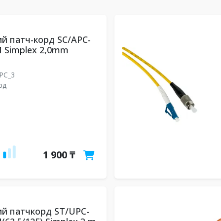
й патч-корд SC/APC-
 Simplex 2,0mm
UPC_3
рд
1 900 ₸
й патчкорд ST/UPC-