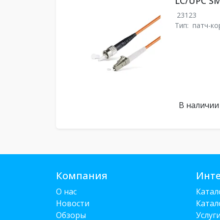
LC/UPC SM
23123
Тип:
патч-ко
В наличии
Компания
Инте
О нас
Катал
Новости
Катал
Обзоры
Услуг