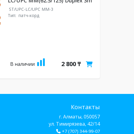
LC/UPC MM(62.5/125) Duplex 3m
ST/UPC-LC/UPC MM-3
Тип:
патч-корд
2 800 ₸
В наличии
Контакты
г. Алматы, 050057
ул. Тимирязева, 42/14
+7 (707) 344-99-07