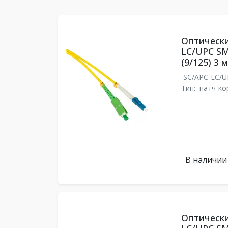
Оптически
LC/UPC SM
(9/125) 3 м
SC/APC-LC/
Тип:
патч-ко
В наличии
Оптически