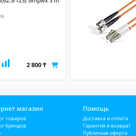
(62.5/125) Simplex 3 m
рд
2 800 ₸
рнет магазин
Помощь
ог товаров
Доставка и оплата
ог брендов
Гарантия и возврат
и
Публичная оферта