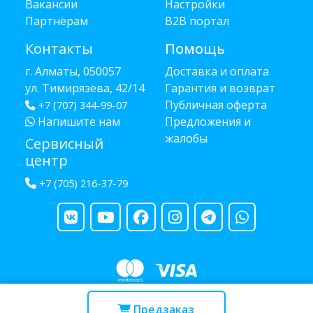
Вакансии
Настройки
Партнёрам
B2B портал
Контакты
Помощь
г. Алматы, 050057
Доставка и оплата
ул. Тимирязева, 42/14
Гарантия и возврат
Публичная оферта
+7 (707) 344-99-07
Напишите нам
Предложения и
жалобы
Сервисный
центр
+7 (705) 216-37-79
Copyright © 2013 - 2026 RUBA - разработано
webula.kz
Предзаказ