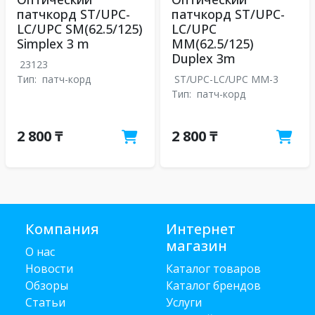
патчкорд ST/UPC-
патчкорд ST/UPC-
LC/UPC SM(62.5/125)
LC/UPC
Simplex 3 m
MM(62.5/125)
Duplex 3m
23123
Тип:
патч-корд
ST/UPC-LC/UPC MM-3
Тип:
патч-корд
2 800 ₸
2 800 ₸
Компания
Интернет
магазин
О нас
Новости
Каталог товаров
Обзоры
Каталог брендов
Статьи
Услуги