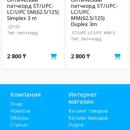
патчкорд ST/UPC-
патчкорд ST/UPC-
LC/UPC SM(62.5/125)
LC/UPC
Simplex 3 m
MM(62.5/125)
Duplex 3m
23123
Тип:
патч-корд
ST/UPC-LC/UPC MM-3
Тип:
патч-корд
2 800 ₸
2 800 ₸
Компания
Интернет
магазин
О нас
Новости
Каталог товаров
Обзоры
Каталог брендов
Статьи
Услуги