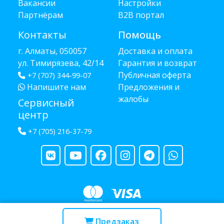
Вакансии
Настройки
Партнёрам
B2B портал
Контакты
Помощь
г. Алматы, 050057
Доставка и оплата
ул. Тимирязева, 42/14
Гарантия и возврат
Публичная оферта
+7 (707) 344-99-07
Напишите нам
Предложения и
жалобы
Сервисный
центр
+7 (705) 216-37-79
Copyright © 2013 - 2026 RUBA - разработано
webula.kz
Предзаказ