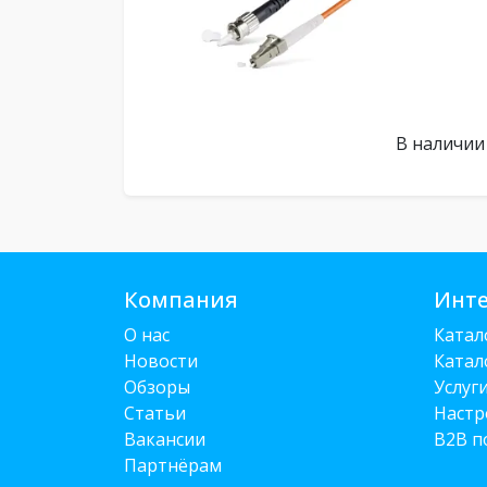
В наличии
Компания
Инте
О нас
Катал
Новости
Катал
Обзоры
Услуг
Статьи
Настр
Вакансии
B2B п
Партнёрам