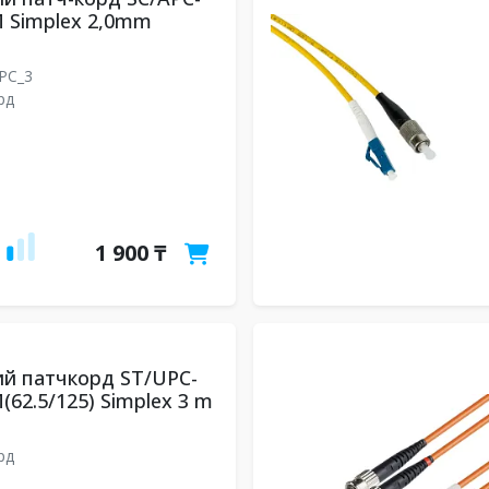
 Simplex 2,0mm
UPC_3
рд
1 900 ₸
й патчкорд ST/UPC-
(62.5/125) Simplex 3 m
рд