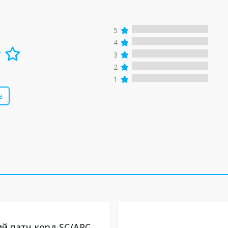
5
4
3
2
1
в
й патч-корд SC/APC-