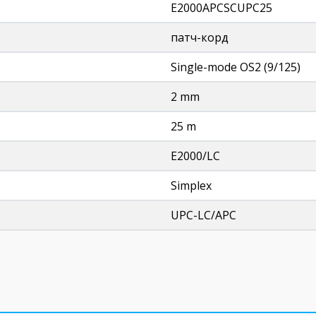
E2000APCSCUPC25
патч-корд
Single-mode OS2 (9/125)
2 mm
25 m
E2000/LC
Simplex
UPC-LC/APC