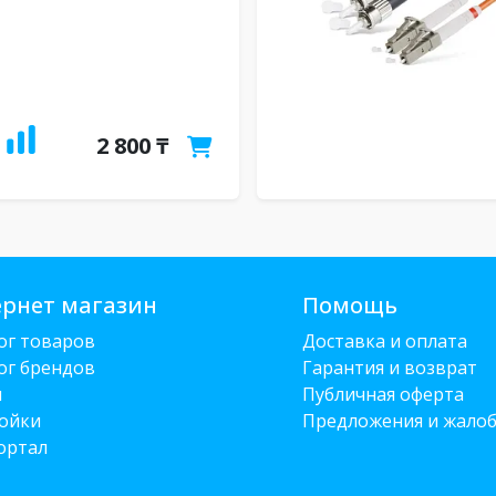
2 800 ₸
рнет магазин
Помощь
ог товаров
Доставка и оплата
ог брендов
Гарантия и возврат
и
Публичная оферта
ойки
Предложения и жало
ортал