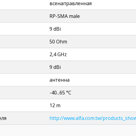
всенаправленная
RP-SMA male
9 dBi
50 Ohm
2,4 GHz
9 dBi
антенна
-40...65 °C
12 m
еля
http://www.alfa.com.tw/products_sh