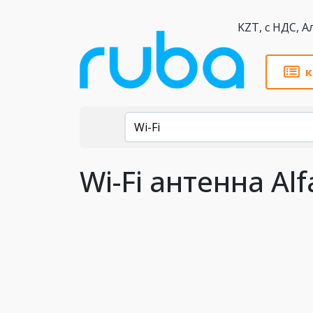
KZT,
к
Каталог
Wi-Fi
Wi-Fi антенна Alf