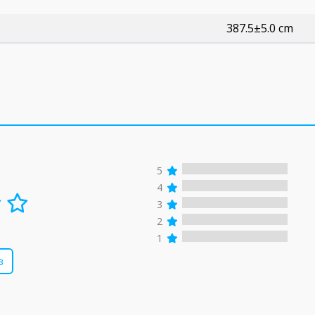
387.5±5.0 cm
5
4
3
2
1
в