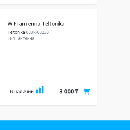
WiFi антенна Teltonika
Teltonika
003R-00230
Тип:
антенна
3 000 ₸
В наличии