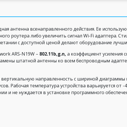
дная антенна всенаправленного действия. Ее использую
ого роутера либо увеличить сигнал Wi-Fi адаптера. Ст
четании с доступной ценой делают оборудование лучши
etwork ARS-N19W –
802.11b,g.n,
а коэффициент усиления со
 замены штатной антенны ко всем беспроводным адапте
 вертикальную направленность с шириной диаграммы в
усов. Рабочая температура устройства варьируется от -4
нии и не нуждается в установке программного обеспече