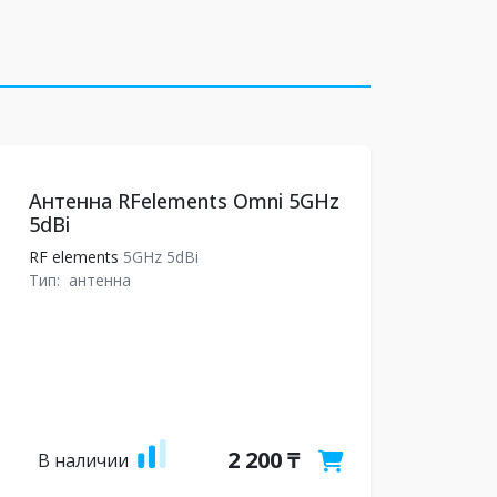
Антенна RFelements Omni 5GHz
5dBi
RF elements
5GHz 5dBi
Тип:
антенна
2 200 ₸
В наличии