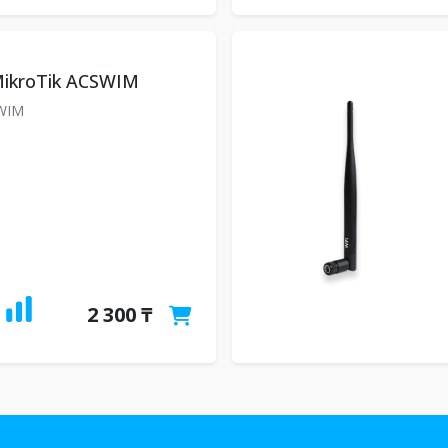
ikroTik ACSWIM
WIM
2 300 ₸