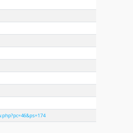
ow.php?pc=46&ps=174