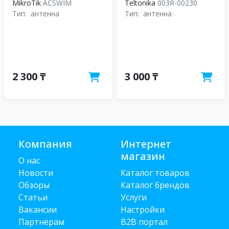
MikroTik
ACSWIM
Teltonika
003R-00230
Тип:
антенна
Тип:
антенна
2 300 ₸
3 000 ₸
Компания
Интернет
магазин
О нас
Новости
Каталог товаров
Обзоры
Каталог брендов
Статьи
Услуги
Вакансии
Настройки
Партнёрам
B2B портал