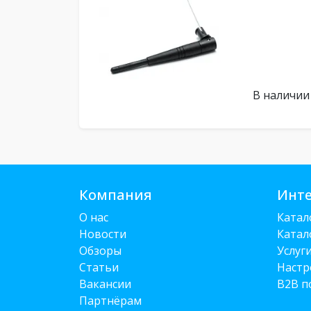
В наличии
Компания
Инте
О нас
Катал
Новости
Катал
Обзоры
Услуг
Статьи
Настр
Вакансии
B2B п
Партнёрам