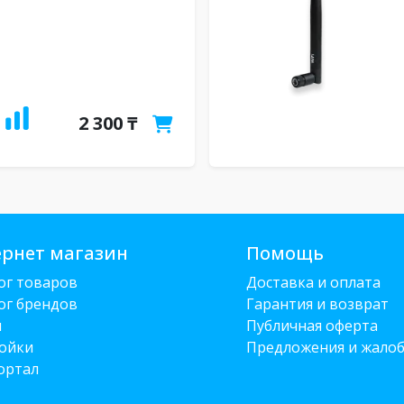
2 300 ₸
рнет магазин
Помощь
ог товаров
Доставка и оплата
ог брендов
Гарантия и возврат
и
Публичная оферта
ойки
Предложения и жало
ортал