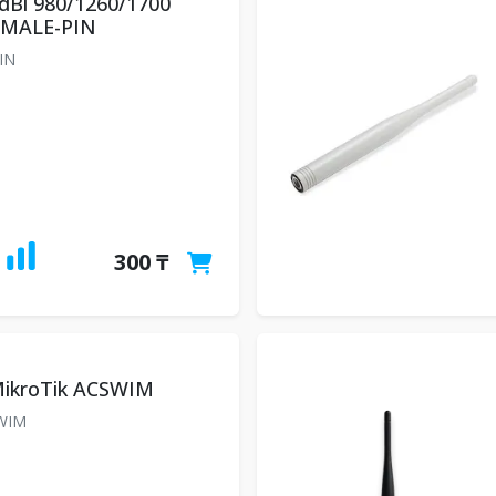
dBi 980/1260/1700
MALE-PIN
IN
300 ₸
ikroTik ACSWIM
WIM