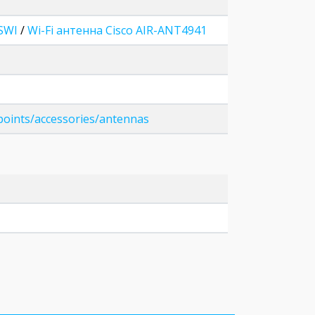
SWI
/
Wi-Fi антенна Cisco AIR-ANT4941
points/accessories/antennas