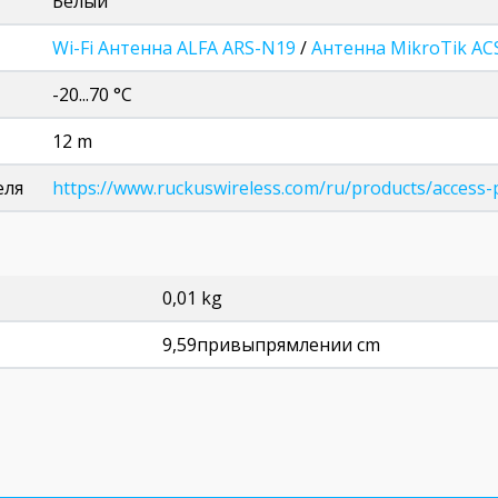
Белый
Wi-Fi Антенна ALFA ARS-N19
/
Антенна MikroTik AC
-20...70 °C
12 m
еля
https://www.ruckuswireless.com/ru/products/access-
0,01 kg
9,59привыпрямлении cm