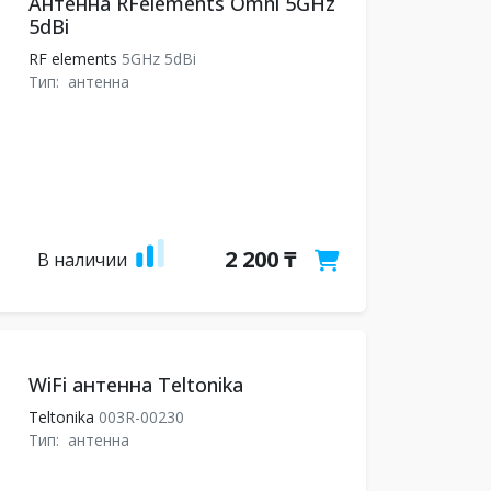
Антенна RFelements Omni 5GHz
5dBi
RF elements
5GHz 5dBi
Тип:
антенна
2 200 ₸
В наличии
WiFi антенна Teltonika
Teltonika
003R-00230
Тип:
антенна