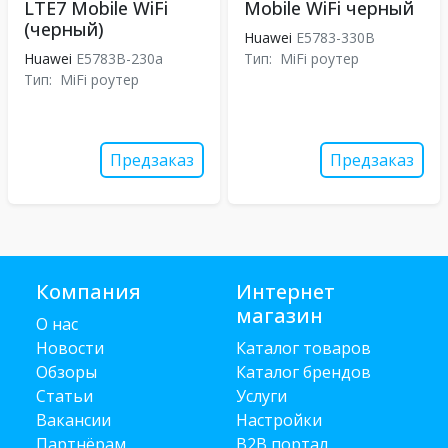
LTE7 Mobile WiFi
Mobile WiFi черный
(черный)
Huawei
E5783-330B
Huawei
E5783B-230a
Тип:
MiFi роутер
Тип:
MiFi роутер
Предзаказ
Предзаказ
Компания
Интернет
магазин
О нас
Новости
Каталог товаров
Обзоры
Каталог брендов
Статьи
Услуги
Вакансии
Настройки
Партнёрам
B2B портал