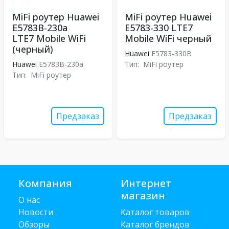
MiFi роутер Huawei
MiFi роутер Huawei
E5783B-230a
E5783-330 LTE7
LTE7 Mobile WiFi
Mobile WiFi черный
(черный)
Huawei
E5783-330B
Huawei
E5783B-230a
Тип:
MiFi роутер
Тип:
MiFi роутер
Предзаказ
Предзаказ
Компания
Интернет
магазин
О нас
Новости
Каталог товаров
Обзоры
Каталог брендов