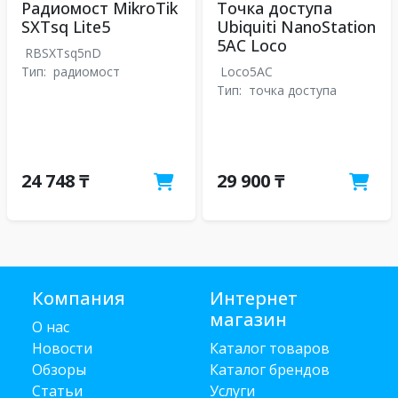
Радиомост MikroTik
Точка доступа
SXTsq Lite5
Ubiquiti NanoStation
5AC Loco
RBSXTsq5nD
Тип:
радиомост
Loco5AC
Тип:
точка доступа
24 748 ₸
29 900 ₸
Компания
Интернет
магазин
О нас
Новости
Каталог товаров
Обзоры
Каталог брендов
Статьи
Услуги