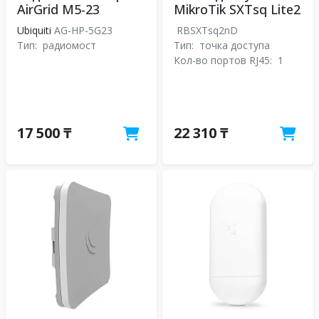
AirGrid M5-23
MikroTik SXTsq Lite2
Ubiquiti
AG-HP-5G23
RBSXTsq2nD
Тип:
радиомост
Тип:
точка доступа
Кол-во портов RJ45:
1
17 500 ₸
22 310 ₸