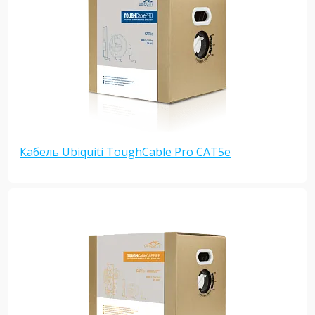
Кабель Ubiquiti ToughCable Pro CAT5e