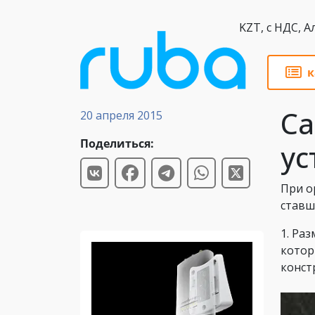
KZT,
к
Статьи
Са
20 апреля 2015
Поделиться:
ус
При о
ставш
1. Ра
котор
конст