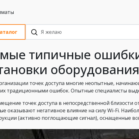
 с НДС, Алматы
аталог
мые типичные ошибки
тановки оборудования 
рганизации точек доступа многие неопытные, начина
их традиционными ошибок. Опытные специалисты выде
змещение точек доступа в непосредственной близости о
ые оказывают негативное влияние на силу Wi-Fi. Наиб
рукции (активно поглощающие сигнал), оснащенные в