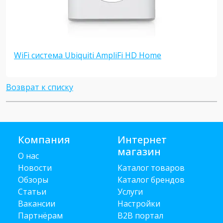
WiFi система Ubiquiti AmpliFi HD Home
Возврат к списку
Компания
Интернет
магазин
О нас
Новости
Каталог товаров
Обзоры
Каталог брендов
Статьи
Услуги
Вакансии
Настройки
Партнёрам
B2B портал