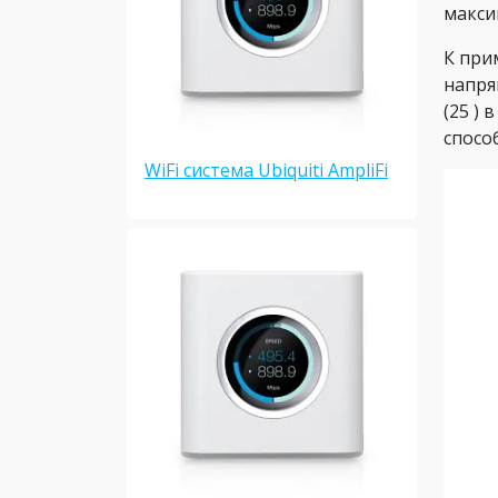
макси
К при
напря
(25 )
спосо
WiFi система Ubiquiti AmpliFi