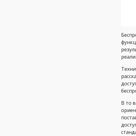
Беспр
функц
резул
реали
Техни
расск
досту
беспр
В то 
ориен
поста
досту
станд