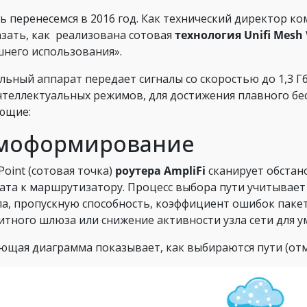
ь перенесемся в 2016 год. Как технический директор ком
азать, как реализована сотовая
технология Unifi Mesh
него использования».
льный аппарат передает сигналы со скоростью до 1,3 Гб
нтеллектуальных режимов, для достижения плавного бе
ющие:
моформирование
Point (сотовая точка)
роутера AmpliFi
сканирует обстан
ата к маршрутизатору. Процесс выбора пути учитывает 
ла, пропускную способность, коэффициент ошибок пакет
итного шлюза или снижение активности узла сети для 
ющая диаграмма показывает, как выбираются пути (отм