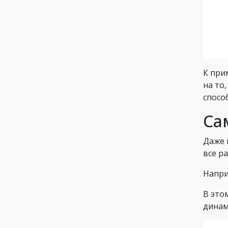
К при
на то
спосо
Са
Даже 
все р
Напри
В этом
динам