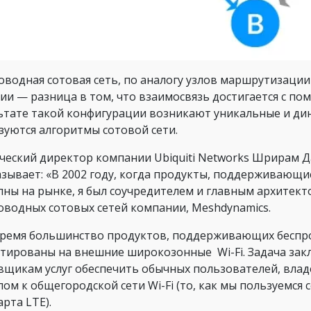
оводная сотовая сеть, по аналогу узлов маршрутизаци
ии — разница в том, что взаимосвязь достигается с по
ьтате такой конфигурации возникают уникальные и дина
зуются алгоритмы сотовой сети.
ческий директор компании Ubiquiti Networks Шрирам Д
азывает: «В 2002 году, когда продукты, поддерживающие
пны на рынке, я был соучредителем и главным архитек
оводных сотовых сетей компании, Meshdynamics.
время большинство продуктов, поддерживающих беспр
тированы на внешние широкозонные Wi-Fi. Задача закл
вщикам услуг обеспечить обычных пользователей, вла
пом к общегородской сети Wi-Fi (то, как мы пользуемс
арта LTE).