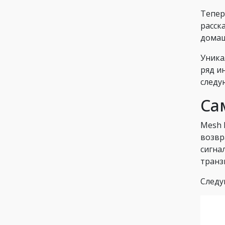
Тепер
расск
домаш
Уника
ряд и
следу
Са
Mesh 
возвр
сигна
транз
Следу