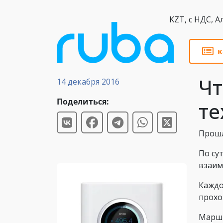
KZT,
к
Статьи
Чт
14 декабря 2016
Поделиться:
те
Прошл
По су
взаим
Каждо
прохо
Маршр