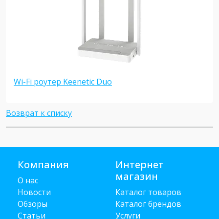
Wi-Fi роутер Keenetic Duo
Возврат к списку
Компания
Интернет
магазин
О нас
Новости
Каталог товаров
Обзоры
Каталог брендов
Статьи
Услуги