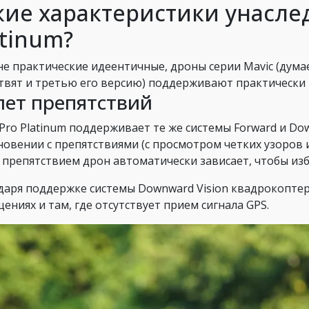
кие характеристики унаслед
atinum?
е практические идеентичные, дроны серии Mavic (думаем
твят и третью его версию) поддерживают практически 
ет препятствий
Pro Platinum поддерживает те же системы Forward и Down
новении с препятствиями (с просмотром четких узоров
 препятствием дрон автоматически зависает, чтобы из
даря поддержке системы Downward Vision квадрокоптер
ениях и там, где отсутствует прием сигнала GPS.