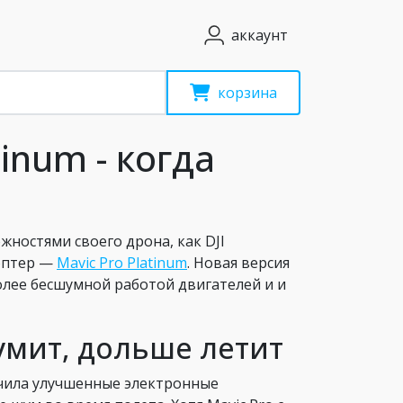
аккаунт
корзина
tinum - когда
жностями своего дрона, как DJI
оптер —
Mavic Pro Platinum
. Новая версия
лее бесшумной работой двигателей и и
умит, дольше летит
учила улучшенные электронные