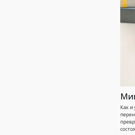
Ми
Как и
перен
превр
состо