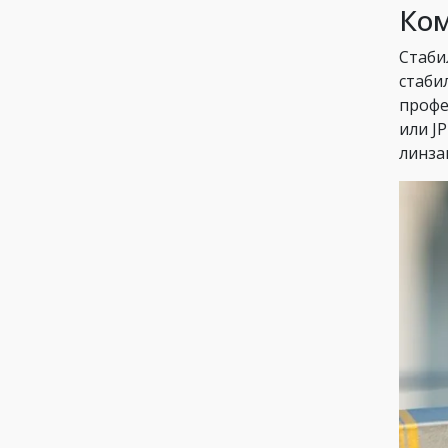
Ком
Стаби
стаби
профе
или J
линза