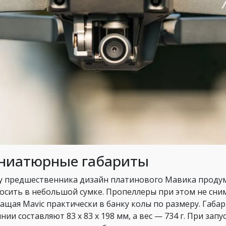
ниатюрные габариты
 у предшественника дизайн платинового Мавика продум
осить в небольшой сумке. Пропеллеры при этом не сним
ащая Mavic практически в банку колы по размеру. Габа
янии составляют 83 x 83 x 198 мм, а вес — 734 г. При за