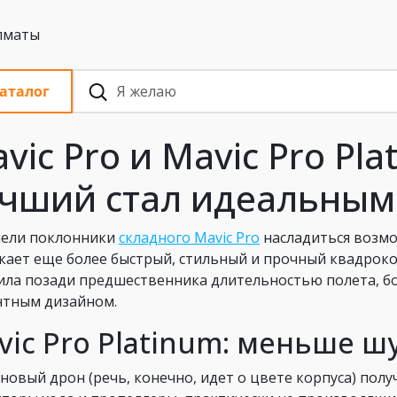
 с НДС, Алматы
аталог
vic Pro и Mavic Pro Pla
чший стал идеальным
пели поклонники
складного Mavic Pro
насладиться возмо
кает еще более быстрый, стильный и прочный квадрок
ила позади предшественника длительностью полета, бо
нтным дизайном.
vic Pro Platinum: меньше ш
новый дрон (речь, конечно, идет о цвете корпуса) пол