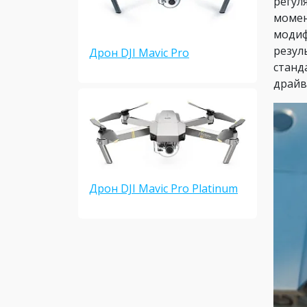
регул
момен
модиф
резул
Дрон DJI Mavic Pro
станд
драйв
Дрон DJI Mavic Pro Platinum