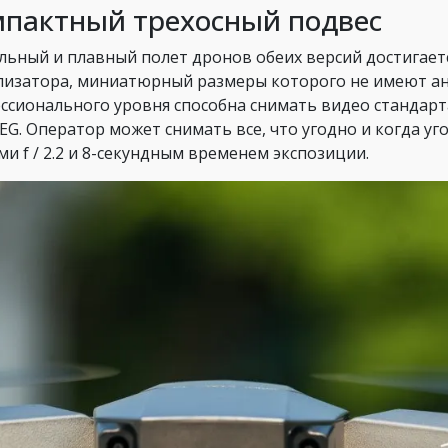
пактный трехосный подвес
льный и плавный полет дронов обеих версий достигает
лизатора, миниатюрный размеры которого не имеют а
ссионального уровня способна снимать видео стандар
PEG. Оператор может снимать все, что угодно и когда у
ми f / 2.2 и 8-секундным временем экспозиции.