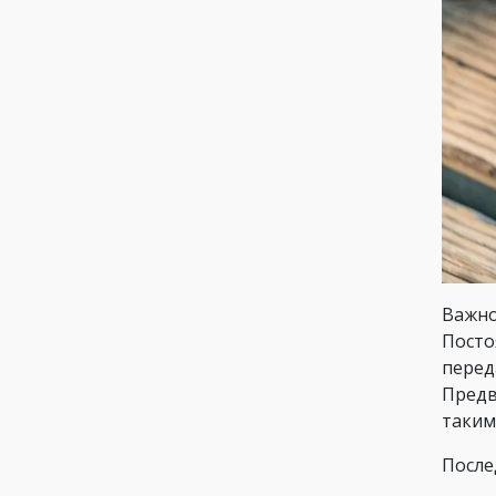
Важно
Посто
перед
Предв
таким
После