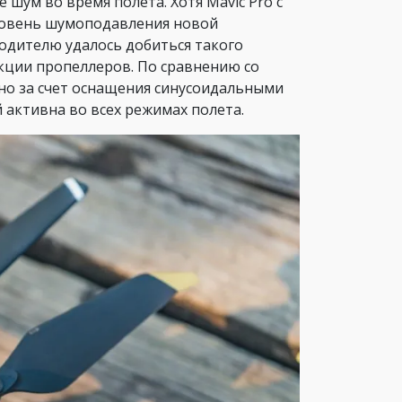
шум во время полета. Хотя Mavic Pro с
уровень шумоподавления новой
водителю удалось добиться такого
кции пропеллеров. По сравнению со
но за счет оснащения синусоидальными
активна во всех режимах полета.