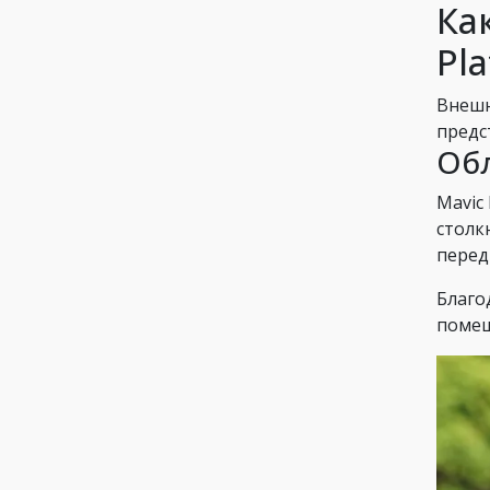
Ка
Pl
Внешн
предс
Обл
Mavic 
столк
перед
Благо
помещ