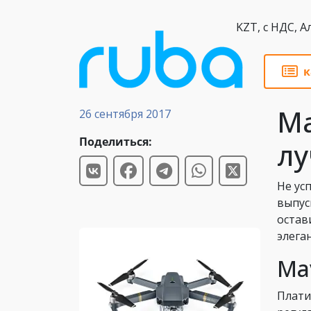
KZT,
к
Обзоры
Ma
26 сентября 2017
Поделиться:
лу
Не ус
выпус
остав
элега
Ma
Плати