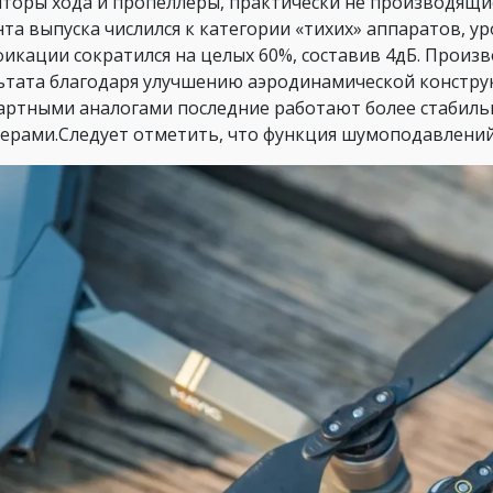
яторы хода и пропеллеры, практически не производящие 
та выпуска числился к категории «тихих» аппаратов, 
икации сократился на целых 60%, составив 4дБ. Произ
ьтата благодаря улучшению аэродинамической констру
артными аналогами последние работают более стабиль
ерами.Следует отметить, что функция шумоподавлений 