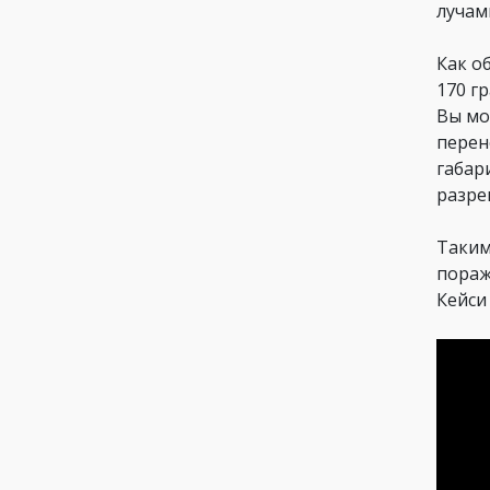
лучам
Как об
170 г
Вы мо
перен
габар
разре
Таким
пораж
Кейси