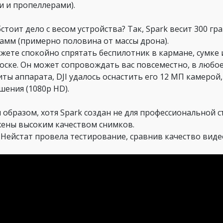
и и пропеллерами).
стоит дело с весом устройства? Так, Spark весит 300 гр
рамм (примерно половина от массы дрона).
жете спокойно спрятать беспилотник в кармане, сумке и
оске. Он может сопровождать вас повсеместно, в любо
иты аппарата, DJI удалось оснастить его 12 МП камерой
шения (1080р HD).
 образом, хотя Spark создан не для профессиональной 
ены высоким качеством снимков.
 Нейстат провела тестирование, сравнив качество видео,