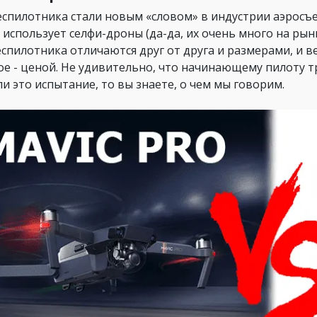
еспилотника стали новым «словом» в индустрии аэросъ
 использует селфи-дроны (да-да, их очень много на рынк
еспилотника отличаются друг от друга и размерами, и в
ое - ценой. Не удивительно, что начинающему пилоту тр
и это испытание, то вы знаете, о чем мы говорим.