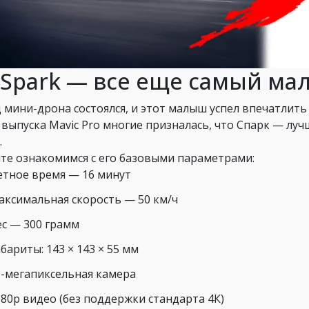
I Spark — все еще самый м
 мини-дрона состоялся, и этот малыш успел впечатлить
 выпуска Mavic Pro многие призналась, что Спарк — лу
.
те ознакомимся с его базовыми параметрами:
етное время — 16 минут
аксимальная скорость — 50 км/ч
ес — 300 грамм
бариты: 143 × 143 × 55 мм
2-мегапиксельная камера
080р видео (без поддержки стандарта 4К)