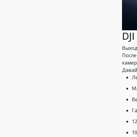
DJ
Выход
После
камер
Давай
Л
М
В
Га
1
1