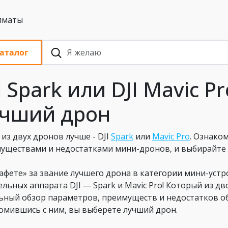
 с НДС, Алматы
аталог
I Spark или DJI Mavic P
чший дрон
 из двух дронов лучше - DJI
Spark
или
Mavic Pro
. Ознако
уществами и недостатками мини-дронов, и выбирайте л
тафете» за звание лучшего дрона в категории мини-уст
ельных аппарата DJI — Spark и Mavic Pro! Который из д
ьный обзор параметров, преимуществ и недостатков об
омившись с ним, вы выберете лучший дрон.