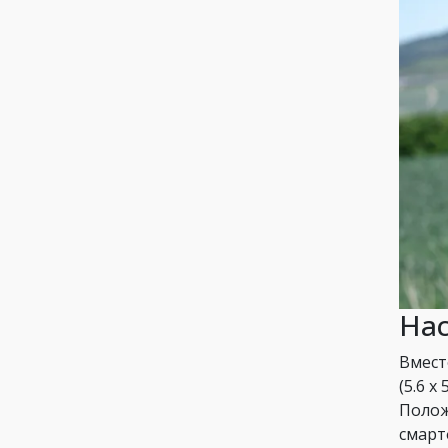
Нас
Вмест
(5.6 x
Полож
смарт