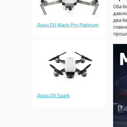
Оба б
давно
два б
Дрон DJI Mavic Pro Platinum
главн
прошл
Дрон DJI Spark