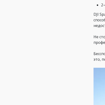
2
DJI S
спосо
недос
Не ст
профе
Бессп
это, 