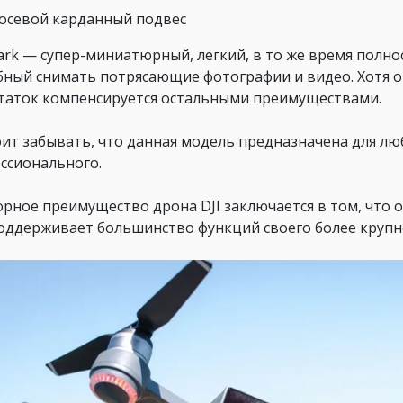
-осевой карданный подвес
park — супер-миниатюрный, легкий, в то же время пол
бный снимать потрясающие фотографии и видео. Хотя он
таток компенсируется остальными преимуществами.
оит забывать, что данная модель предназначена для люб
ссионального.
орное преимущество дрона DJI заключается в том, что о
поддерживает большинство функций своего более крупно