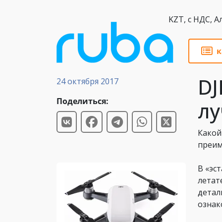
KZT,
к
Обзоры
DJ
24 октября 2017
Поделиться:
лу
Какой
преим
В «эс
летат
детал
ознак