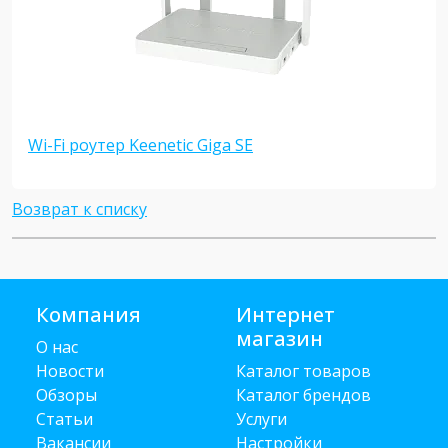
Wi-Fi роутер Keenetic Giga SE
Возврат к списку
Компания
Интернет
магазин
О нас
Новости
Каталог товаров
Обзоры
Каталог брендов
Статьи
Услуги
Вакансии
Настройки