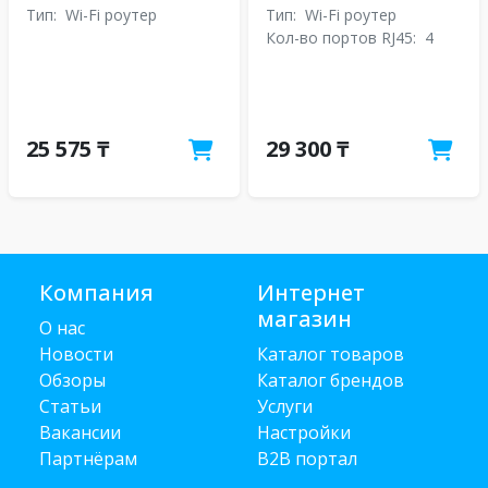
Тип:
Wi-Fi роутер
Тип:
Wi-Fi роутер
Кол-во портов RJ45:
4
25 575 ₸
29 300 ₸
Компания
Интернет
магазин
О нас
Новости
Каталог товаров
Обзоры
Каталог брендов
Статьи
Услуги
Вакансии
Настройки
Партнёрам
B2B портал