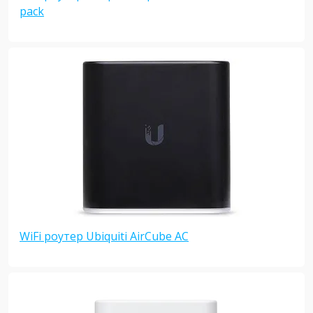
pack
WiFi роутер Ubiquiti AirCube AC