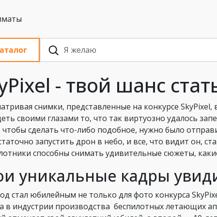
 с НДС, Алматы
аталог
yPixel - твой шанс ст
атривая снимки, представленные на конкурсе SkyPixel,
деть своими глазами то, что так виртуозно удалось зап
, чтобы сделать что-либо подобное, нужно было отправ
статочно запустить дрон в небо, и все, что видит он, ст
лотники способны снимать удивительные сюжеты, какие
ои уникальные кадры увиди
год стал юбилейным не только для фото конкурса SkyPixe
а в индустрии производства беспилотных летающих ап