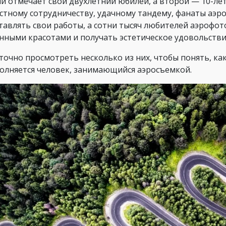
й отмечает свой двухлетний юбилей, а второй — 10-л
стному сотрудничеству, удачному тандему, фанаты аэ
тавлять свои работы, а сотни тысяч любителей аэрофо
нными красотами и получать эстетическое удовольстви
точно просмотреть несколько из них, чтобы понять, ка
олняется человек, занимающийся аэросъемкой.