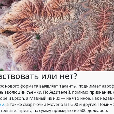
аствовать или нет?
рс нового формата выявляет таланты, поднимает аэро
нь эволюции съемки. Победителей, помимо признания,
Adobe и Epson, а главный из них — не что иное, как не
e 2
, а также смарт-очки Moverio BT-300 и другие. Поми
тельные призы, на сумму примерно в 5500 долларов.