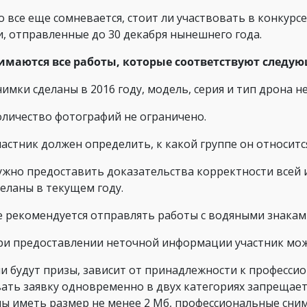
то все еще сомневается, стоит ли участвовать в конкур
и, отправленные до 30 декабря нынешнего года.
маются все работы, которые соответствуют следу
имки сделаны в 2016 году, модель, серия и тип дрона н
оличество фотографий не ограничено.
частник должен определить, к какой группе он относит
ужно предоставить доказательства корректности всей и
деланы в текущем году.
е рекомендуется отправлять работы с водяными знака
ри предоставлении неточной информации участник мож
и будут призы, зависит от принадлежности к професси
ать заявку одновременно в двух категориях запрещаетс
ы иметь размер не менее 2 Мб, профессиональные сни