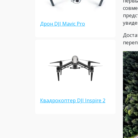
первы
совме
предс
увиде
Дрон DJI Mavic Pro
Доста
переп
Квадрокоптер DJI Inspire 2