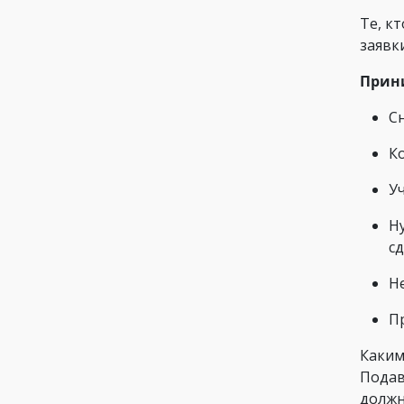
Те, к
заявк
Прини
Сн
К
У
Н
с
Н
П
Каким
Подав
должн