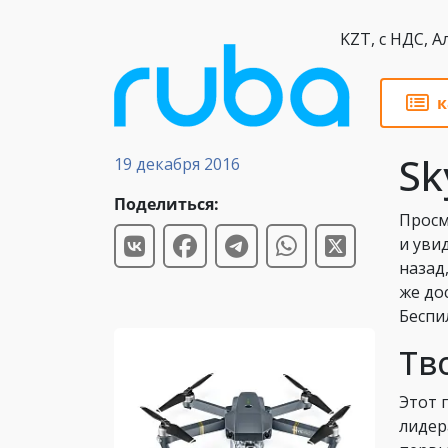
KZT,
к
Новости
Sk
19 декабря 2016
Поделиться:
Просм
и уви
назад
же до
Беспи
Тв
Этот 
лидер