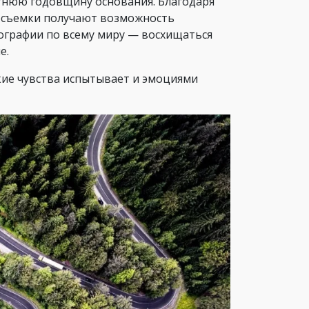
етнюю годовщину основания. Благодаря
росъемки получают возможность
тографии по всему миру — восхищаться
е.
кие чувства испытывает и эмоциями