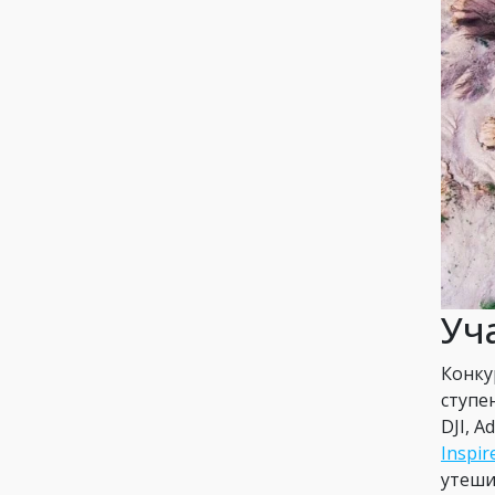
Уч
Конку
ступе
DJI, 
Inspir
утеши