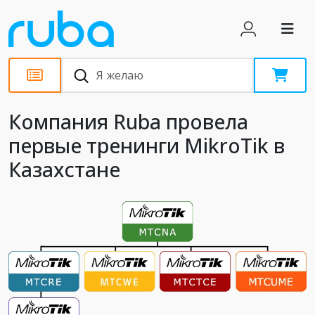
Новости
Компания Ruba провела
первые тренинги MikroTik в
Казахстане