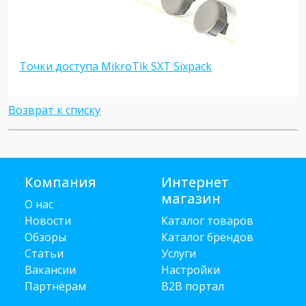
Точки доступа MikroTik SXT Sixpack
Возврат к списку
Компания
Интернет
магазин
О нас
Новости
Каталог товаров
Обзоры
Каталог брендов
Статьи
Услуги
Вакансии
Настройки
Партнёрам
B2B портал