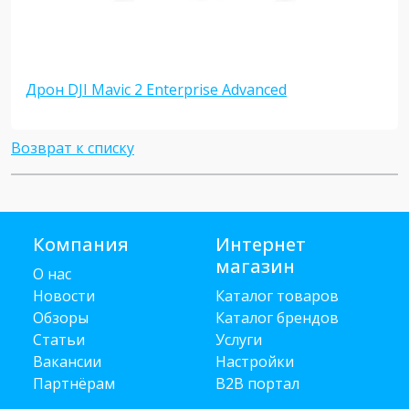
Дрон DJI Mavic 2 Enterprise Advanced
Возврат к списку
Компания
Интернет
магазин
О нас
Новости
Каталог товаров
Обзоры
Каталог брендов
Статьи
Услуги
Вакансии
Настройки
Партнёрам
B2B портал