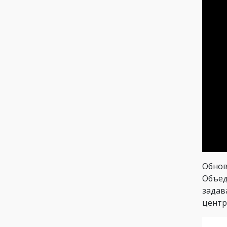
Обнов
Объед
задав
центр