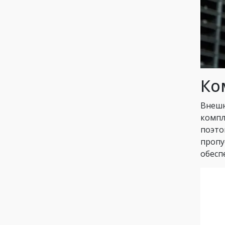
Ко
Внешн
компл
поэто
пропу
обесп