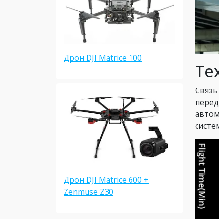
Дрон DJI Matrice 100
Те
Связь
перед
автом
систе
Дрон DJI Matrice 600 +
Zenmuse Z30