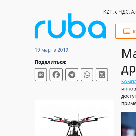
KZT,
к
Новости
Ma
10 марта 2019
Поделиться:
др
Компа
иннов
досту
приме