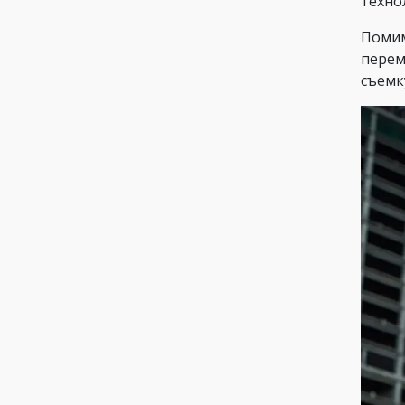
технол
Помим
перем
съемк