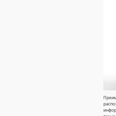
Преим
распо
инфор