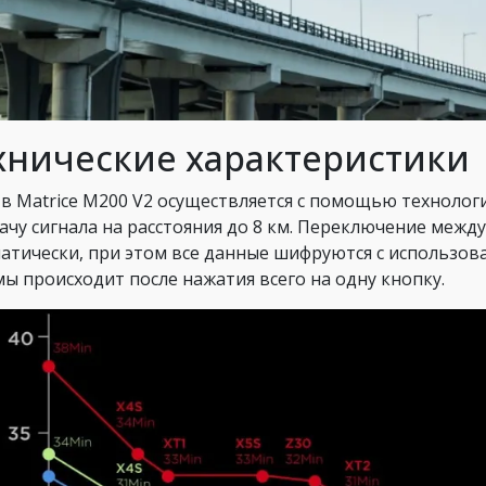
хнические характеристики
 в Matrice M200 V2 осуществляется с помощью технолог
ачу сигнала на расстояния до 8 км. Переключение межд
атически, при этом все данные шифруются с использов
мы происходит после нажатия всего на одну кнопку.