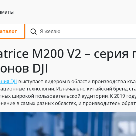
 с НДС, Алматы
аталог
trice M200 V2 – сери
онов DJI
ния DJI
выступает лидером в области производства ква
ационные технологии. Изначально китайский бренд ста
пных широкой пользовательской аудитории. К 2019 году
нение в самых разных областях, и производитель обра