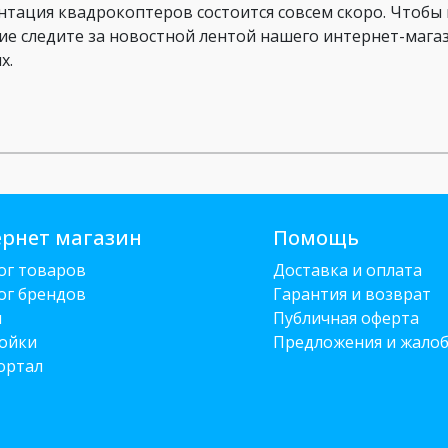
нтация квадрокоптеров состоится совсем скоро. Чтобы 
ие следите за новостной лентой нашего интернет-магази
х.
рнет магазин
Помощь
ог товаров
Доставка и оплата
ог брендов
Гарантия и возврат
и
Публичная оферта
ойки
Предложения и жало
ортал