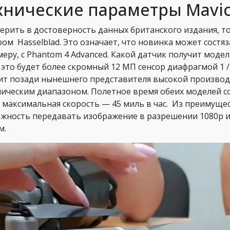
хнические параметры Mavic
верить в достоверность данных британского издания, т
ром Hasselblad. Это означает, что новинка может состя
меру, с Phantom 4 Advanced. Какой датчик получит моде
, это будет более скромный 12 МП сенсор диафрагмой 1 / 
ит позади нынешнего представителя высокой произво
ическим диапазоном. Полетное время обеих моделей сос
 а максимальная скорость — 45 миль в час. Из преимущ
жность передавать изображение в разрешении 1080р и
м.