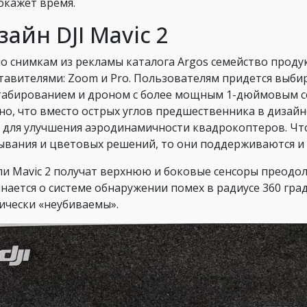
покажет время.
зайн DJI Mavic 2
по снимкам из рекламы каталога Argos семейство проду
тавителями: Zoom и Pro. Пользователям придется выби
абированием и дроном с более мощным 1-дюймовым с
но, что вместо острых углов предшественника в диза
 для улучшения аэродинамичности квадрокоптеров. Что
ывания и цветовых решений, то они поддерживаются и
и Mavic 2 получат верхнюю и боковые сенсоры преодоле
нается о системе обнаружении помех в радиусе 360 граду
ически «неубиваемы».