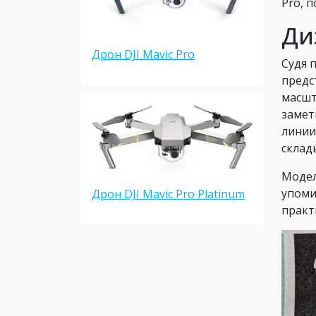
Pro, 
Ди
Дрон DJI Mavic Pro
Судя 
предс
масшт
замет
линии
склад
Модел
упоми
Дрон DJI Mavic Pro Platinum
практ