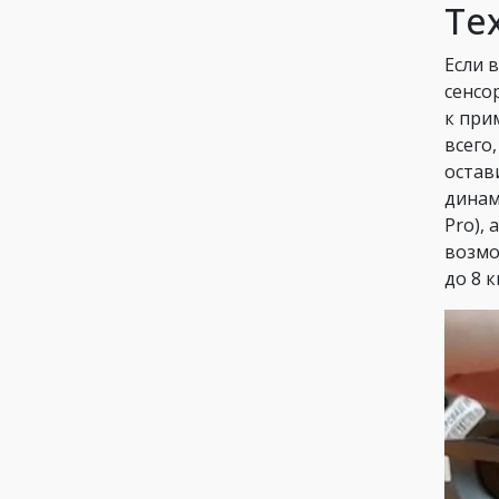
Те
Если 
сенсо
к при
всего
остав
динам
Pro),
возмо
до 8 к