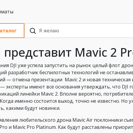
 с НДС, Алматы
аталог
I представит Mavic 2 P
ния DJI уже успела запустить на рынок целый флот дро
ий разработчик беспилотных технологий не останавлива
ий — отмена презентации Mavic 2 и новая техническая
 — эксперты имеют все основания утверждать, что DJI го
икаций линейки Mavic 2. Вполне вероятно, потребител
. Когда именно состоится выход, точно не известно. Но 
ть, какими будут новинки.
явления любительского дрона Mavic Air поклонники съ
 Pro и Mavic Pro Platinum. Как будут расставлены приор