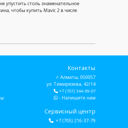
не упустить столь знаменательное
на, чтобы купить Mavic 2 в числе
Контакты
г. Алматы, 050057
ул. Тимирязева, 42/14
+7 (707) 344-99-07
бы
- Напишите нам
Сервисный центр
+7 (705) 216-37-79