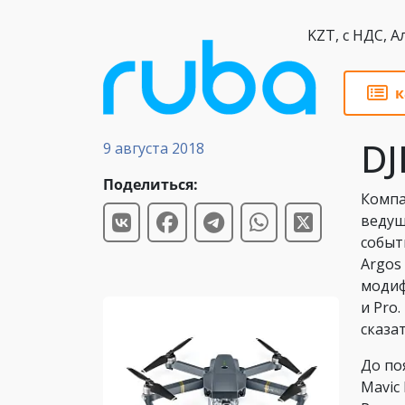
KZT,
к
Новости
DJ
9 августа 2018
Поделиться:
Компа
ведущ
событ
Argos
модиф
и Pro
сказа
До по
Mavic