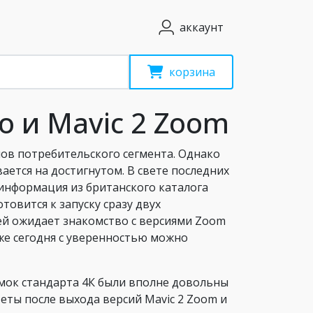
аккаунт
корзина
ro и Mavic 2 Zoom
нов потребительского сегмента. Однако
ется на достигнутом. В свете последних
 информация из британского каталога
товится к запуску сразу двух
ей ожидает знакомство с версиями Zoom
уже сегодня с уверенностью можно
емок стандарта 4К были вполне довольны
итеты после выхода версий Mavic 2 Zoom и