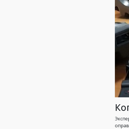
Ко
Экспе
оправ