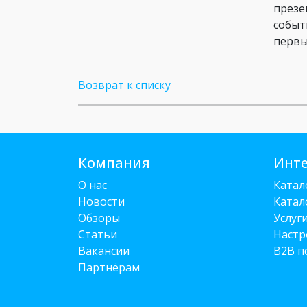
презе
событ
первы
Возврат к списку
Компания
Инте
О нас
Катал
Новости
Катал
Обзоры
Услуг
Статьи
Настр
Вакансии
B2B п
Партнёрам