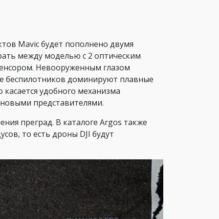
ктов Mavic будет пополнено двумя
рать между моделью с 2 оптическим
енсором. Невооруженным глазом
йне беспилотников доминируют плавные
 касается удобного механизма
 новыми представителями.
ния преград. В каталоге Argos также
сов, то есть дроны DJI будут