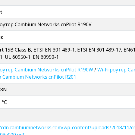
%
роутер Cambium Networks cnPilot R190V
ик
rt 15B Class B, ETSI EN 301 489-1, ETSI EN 301 489-17, EN6
1, UL 60950-1, EN 60950-1
роутер Cambium Networks cnPilot R190W
/
Wi-Fi роутер C
 Cambium Networks cnPilot R201
28N
 °C
//cdn.cambiumnetworks.com/wp-content/uploads/2018/11/
03v000.pdf