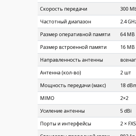
Скорость передачи
300 M
Частотный диапазон
2.4 GH
Размер оперативной памяти
64 MB
Размер встроенной памяти
16 MB
Направленность антенны
всена
Антенна (кол-во)
2 шт
Мощность передачи (макс)
18 dB
MIMO
2×2
Усиление антенны
5 dBi
Порты и интерфейсы
2 × FX