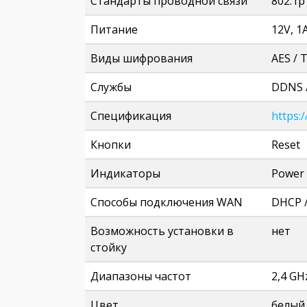
Стандарты проводной связи
802.1p
Питание
12V, 1
Виды шифрования
AES / 
Службы
DDNS /
Спецификация
https:
Кнопки
Reset
Индикаторы
Power 
Способы подключения WAN
DHCP /
Возможность установки в
нет
стойку
Диапазоны частот
2,4 GH
Цвет
белый