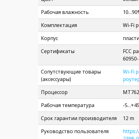
Рабочая влажность
10…90
Комплектация
Wi-Fi 
Корпус
пласт
Сертификаты
FCC pa
60950-
Сопутствующие товары
Wi-Fi 
(аксессуары)
роутер
Процессор
MT76
Рабочая температура
-5…+45
Срок гарантии производителя
12 m
Руководство пользователя
https:
2398_0