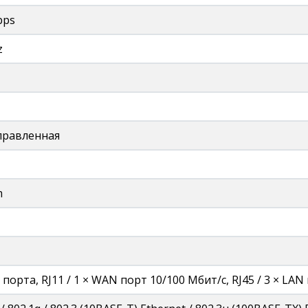
bps
z
правленная
m
S порта, RJ11 / 1 × WAN порт 10/100 Мбит/с, RJ45 / 3 × LA