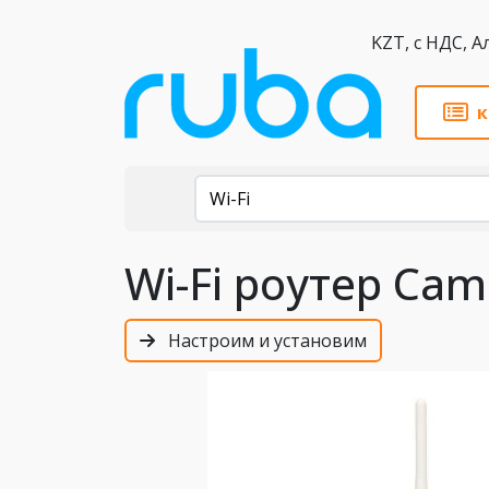
KZT,
к
Каталог
Wi-Fi
Wi-Fi роутер Cam
Настроим и установим