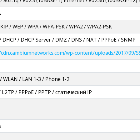
 / 802.1q / 802.3 (10BASE-T) Ethernet / 802.3u (100BASE-TX)
A
TKIP / WEP / WPA / WPA-PSK / WPA2 / WPA2-PSK
 DHCP / DHCP Server / DMZ / DNS / NAT / PPPoE / SNMP
//cdn.cambiumnetworks.com/wp-content/uploads/2017/09/S
/ WLAN / LAN 1-3 / Phone 1-2
 L2TP / PPPoE / PPTP / статический IP
z