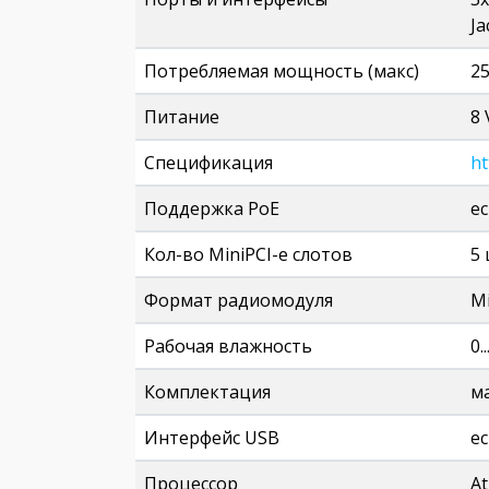
Ja
Потребляемая мощность (макс)
25
Питание
8 
Спецификация
ht
Поддержка PoE
е
Кол-во MiniPCI-e слотов
5
Формат радиомодуля
Mi
Рабочая влажность
0.
Комплектация
м
Интерфейс USB
е
Процессор
A