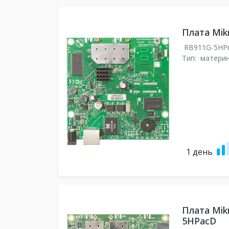
Плата Mik
RB911G-5H
Тип:
материн
1 день
Плата Mik
5HPacD