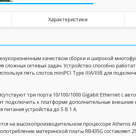
Характеристики
безукоризненным качеством сборки и широкой многоф
 сложных сетевых задач. Устройство способно работат
 используя пять слотов miniPCI Type IIIA/IIIB для подк
сутствуют три порта 10/100/1000 Gigabit Ethernet с ав
лят подключить к платформе дополнительные внешние 
питания устройства до 5 В 1 А.
тся на высокопроизводительном процессоре Atheros AR
опотребление материнской платы RB435G составляет 2