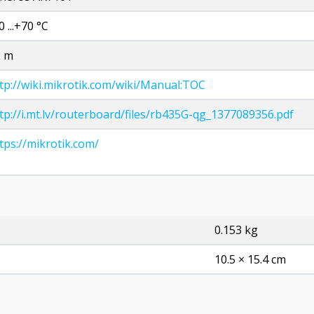
0 ...+70 °C
2 m
tp://wiki.mikrotik.com/wiki/Manual:TOC
tp://i.mt.lv/routerboard/files/rb435G-qg_1377089356.pdf
tps://mikrotik.com/
0.153 kg
10.5 × 15.4 cm