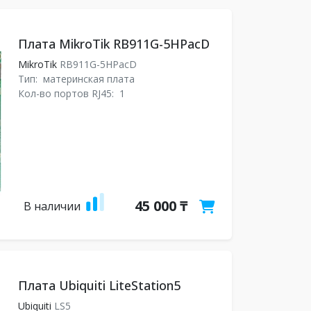
Плата MikroTik RB911G-5HPacD
MikroTik
RB911G-5HPacD
Тип:
материнская плата
Кол-во портов RJ45:
1
45 000 ₸
В наличии
Плата Ubiquiti LiteStation5
Ubiquiti
LS5