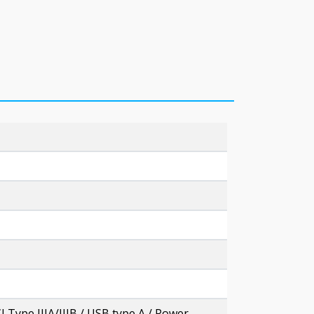
 Type IIIA/IIIB / USB type A / Power