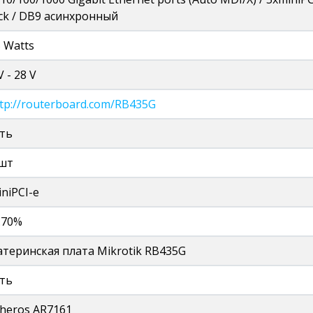
ck / DB9 асинхронный
 Watts
V - 28 V
tp://routerboard.com/RB435G
сть
 шт
niPCI-e
..70%
атеринская плата Mikrotik RB435G
сть
theros AR7161