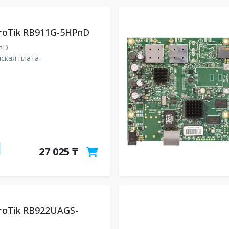
roTik RB911G-5HPnD
PnD
ская плата
27 025 ₸
roTik RB922UAGS-