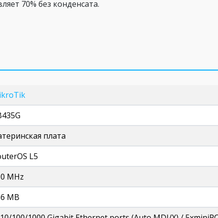
ляет 70% без конденсата.
ikroTik
B435G
атеринская плата
outerOS L5
80 MHz
56 MB
10/100/1000 Gigabit Ethernet ports (Auto MDI/X) / 5xminiPCI