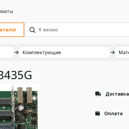
 с НДС, Алматы
аталог
Комплектующие
Мат
RB435G
Доставка
Оплата