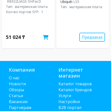
RB922UAGS-5HPacD
Ubiquiti
LS5
Тип:
материнская плата
Тип:
материнская плата
Кол-во портов SFP:
1
51 024 ₸
Предзаказ
Компания
Интернет
магазин
О нас
Новости
Каталог товаров
Обзоры
Каталог брендов
Статьи
Услуги
Вакансии
Настройки
Партнёрам
B2B портал