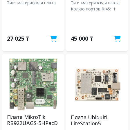
Тип:
материнская плата
Тип:
материнская плата
Кол-во портов RJ45:
1
27 025 ₸
45 000 ₸
Плата MikroTik
Плата Ubiquiti
RB922UAGS-5HPacD
LiteStation5