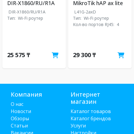
DIR-X1860/RU/R1A
MikroTik hAP ax lite
DIR-X1860/RU/R1A
L41G-2axD
Тип:
Wi-Fi роутер
Тип:
Wi-Fi роутер
Кол-во портов RJ45:
4
25 575 ₸
29 300 ₸
Компания
Интернет
магазин
О нас
Новости
Каталог товаров
Обзоры
Каталог брендов
Статьи
Услуги
Вакансии
Настройки