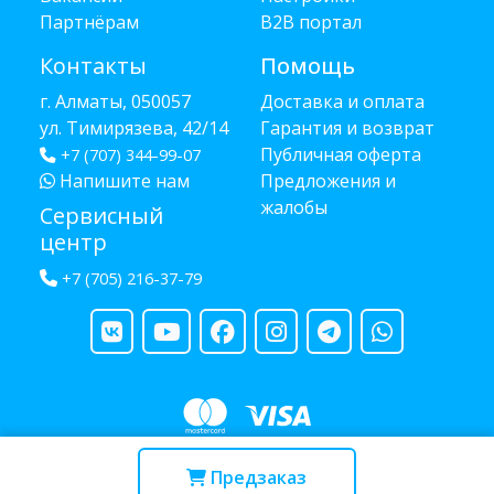
Партнёрам
B2B портал
Контакты
Помощь
г. Алматы, 050057
Доставка и оплата
ул. Тимирязева, 42/14
Гарантия и возврат
Публичная оферта
+7 (707) 344-99-07
Напишите нам
Предложения и
жалобы
Сервисный
центр
+7 (705) 216-37-79
Copyright © 2013 - 2026 RUBA - разработано
webula.kz
Предзаказ