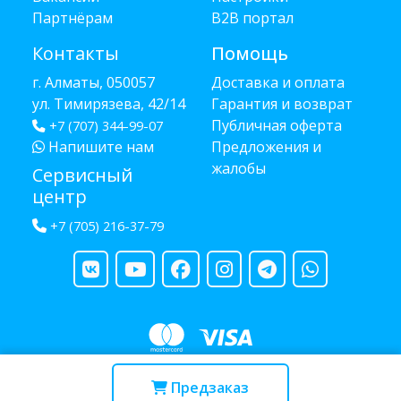
Партнёрам
B2B портал
Контакты
Помощь
г. Алматы, 050057
Доставка и оплата
ул. Тимирязева, 42/14
Гарантия и возврат
Публичная оферта
+7 (707) 344-99-07
Напишите нам
Предложения и
жалобы
Сервисный
центр
+7 (705) 216-37-79
Copyright © 2013 - 2026 RUBA - разработано
webula.kz
Предзаказ