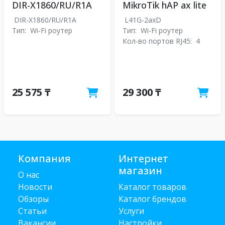
DIR-X1860/RU/R1A
MikroTik hAP ax lite
DIR-X1860/RU/R1A
L41G-2axD
Тип:
Wi-Fi роутер
Тип:
Wi-Fi роутер
Кол-во портов RJ45:
4
25 575 ₸
29 300 ₸
Компания
Интернет
магазин
О нас
Новости
Каталог товаров
Обзоры
Каталог брендов
Статьи
Услуги
Вакансии
Настройки