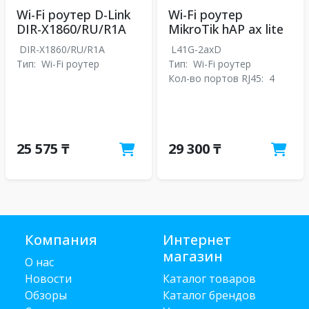
Wi-Fi роутер D-Link
Wi-Fi роутер
DIR-X1860/RU/R1A
MikroTik hAP ax lite
DIR-X1860/RU/R1A
L41G-2axD
Тип:
Wi-Fi роутер
Тип:
Wi-Fi роутер
Кол-во портов RJ45:
4
25 575 ₸
29 300 ₸
Компания
Интернет
магазин
О нас
Новости
Каталог товаров
Обзоры
Каталог брендов