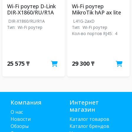
Wi-Fi роутер D-Link
Wi-Fi роутер
DIR-X1860/RU/R1A
MikroTik hAP ax lite
DIR-X1860/RU/R1A
L41G-2axD
Тип:
Wi-Fi роутер
Тип:
Wi-Fi роутер
Кол-во портов RJ45:
4
25 575 ₸
29 300 ₸
Компания
Интернет
магазин
О нас
Новости
Каталог товаров
Обзоры
Каталог брендов