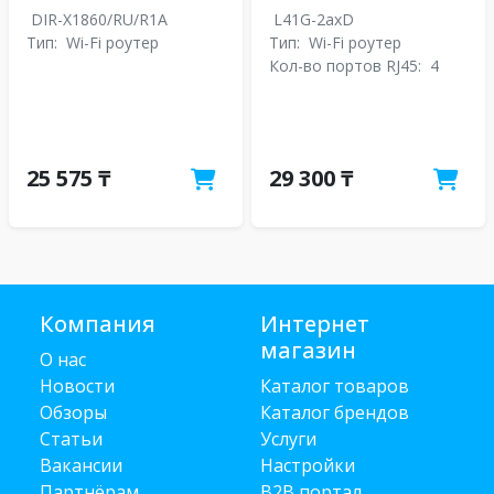
DIR-X1860/RU/R1A
L41G-2axD
Тип:
Wi-Fi роутер
Тип:
Wi-Fi роутер
Кол-во портов RJ45:
4
25 575 ₸
29 300 ₸
Компания
Интернет
магазин
О нас
Новости
Каталог товаров
Обзоры
Каталог брендов
Статьи
Услуги
Вакансии
Настройки
Партнёрам
B2B портал