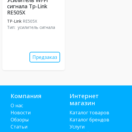
Усилитель Wi-Fi
сигнала Tp-Link
RE505X
TP-Link
RE505X
Тип:
усилитель сигнала
Предзаказ
Компания
Интернет
магазин
О нас
Новости
Каталог товаров
Обзоры
Каталог брендов
Статьи
Услуги