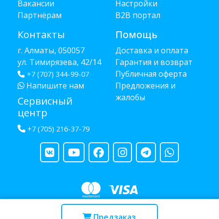
Вакансии
Настройки
Партнёрам
B2B портал
Контакты
Помощь
г. Алматы, 050057
Доставка и оплата
ул. Тимирязева, 42/14
Гарантия и возврат
Публичная оферта
+7 (707) 344-99-07
Напишите нам
Предложения и
жалобы
Сервисный
центр
+7 (705) 216-37-79
Copyright © 2013 - 2026 RUBA - разработано
webula.kz
Предзаказ