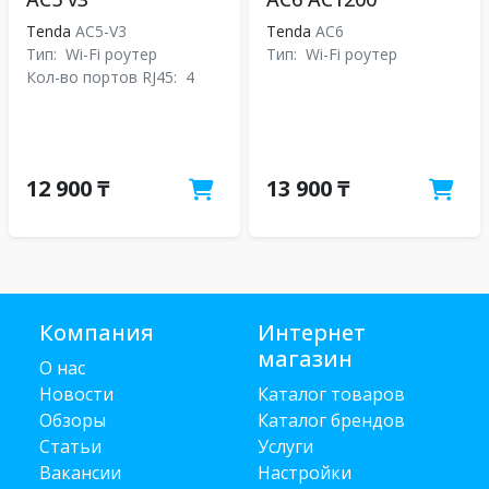
Tenda
AC5-V3
Tenda
АС6
Тип:
Wi-Fi роутер
Тип:
Wi-Fi роутер
Кол-во портов RJ45:
4
12 900 ₸
13 900 ₸
Компания
Интернет
магазин
О нас
Новости
Каталог товаров
Обзоры
Каталог брендов
Статьи
Услуги
Вакансии
Настройки