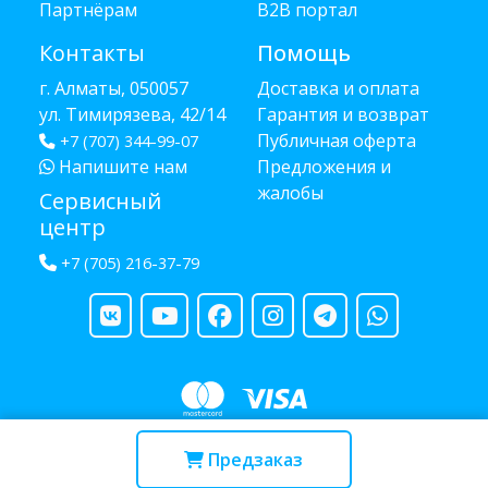
Партнёрам
B2B портал
Контакты
Помощь
г. Алматы, 050057
Доставка и оплата
ул. Тимирязева, 42/14
Гарантия и возврат
Публичная оферта
+7 (707) 344-99-07
Напишите нам
Предложения и
жалобы
Сервисный
центр
+7 (705) 216-37-79
Copyright © 2013 - 2026 RUBA - разработано
webula.kz
Предзаказ