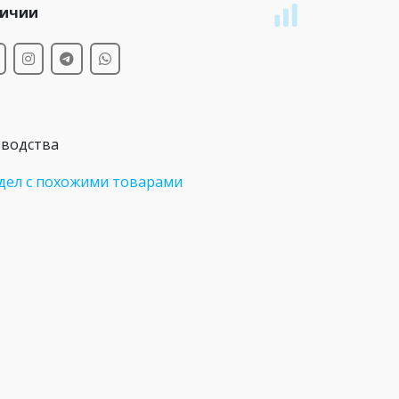
личии
зводства
дел с похожими товарами