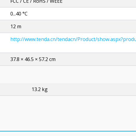
FCC / CE / RoHS / WEEE
0...40 °C
12 m
http://www.tenda.cn/tendacn/Product/show.aspx?prod
37.8 × 46.5 × 57.2 cm
13.2 kg