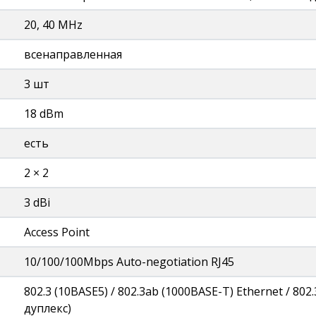
20, 40 MHz
всенаправленная
3 шт
18 dBm
есть
2 × 2
3 dBi
Access Point
10/100/100Mbps Auto-negotiation RJ45
802.3 (10BASE5) / 802.3ab (1000BASE-T) Ethernet / 802
дуплекс)