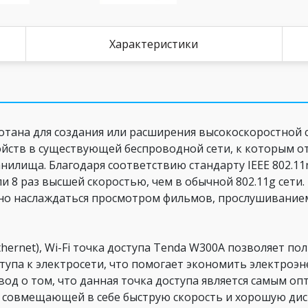
Характеристики
ботана для создания или расширения высокоскоростной 
ойств в существующей беспроводной сети, к которым о
илища. Благодаря соответствию стандарту IEEE 802.11n
и 8 раз высшей скоростью, чем в обычной 802.11g сети
йно наслаждаться просмотром фильмов, прослушиванием
thernet), Wi-Fi точка доступа Tenda W300A позволяет п
ступа к электросети, что помогает экономить электроэ
од о том, что данная точка доступа является самым о
й, совмещающей в себе быструю скорость и хорошую ди