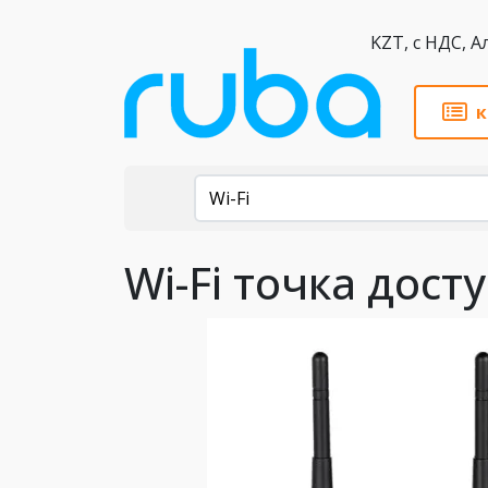
KZT,
к
Каталог
Wi-Fi
Wi-Fi точка дос