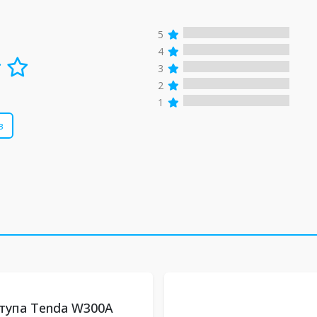
5
4
3
2
1
в
тупа Tenda W300A