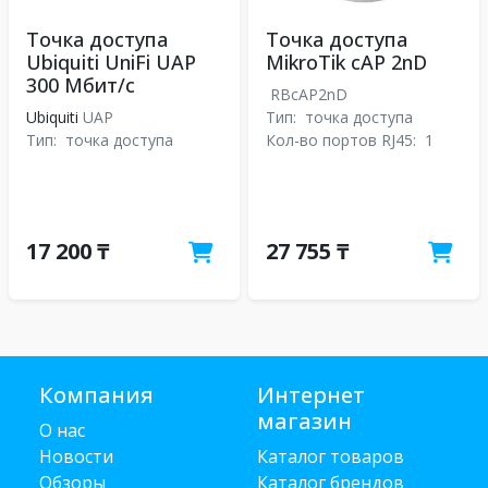
Точка доступа
Точка доступа
Ubiquiti UniFi UAP
MikroTik cAP 2nD
300 Мбит/с
RBcAP2nD
Ubiquiti
UAP
Тип:
точка доступа
Тип:
точка доступа
Кол-во портов RJ45:
1
17 200 ₸
27 755 ₸
Компания
Интернет
магазин
О нас
Новости
Каталог товаров
Обзоры
Каталог брендов