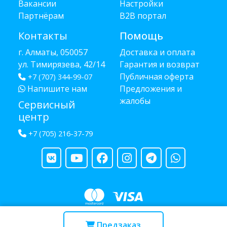
Вакансии
Настройки
Партнёрам
B2B портал
Контакты
Помощь
г. Алматы, 050057
Доставка и оплата
ул. Тимирязева, 42/14
Гарантия и возврат
Публичная оферта
+7 (707) 344-99-07
Напишите нам
Предложения и
жалобы
Сервисный
центр
+7 (705) 216-37-79
Copyright © 2013 - 2026 RUBA - разработано
webula.kz
Предзаказ