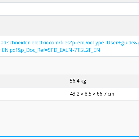
oad.schneider-electric.com/files?p_enDocType=User+guid
EN.pdf&p_Doc_Ref=SPD_EALN-7T5L2F_EN
56.4 kg
43,2 × 8,5 × 66,7 cm