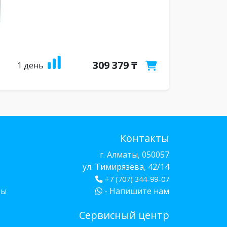
309 379 ₸
1 день
Контакты
г. Алматы, 050057
ул. Тимирязева, 42/14
+7 (707) 344-99-07
бы
- Напишите нам
Сервисный центр