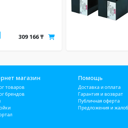
309 166 ₸
рнет магазин
Помощь
ог товаров
Доставка и оплата
ог брендов
Гарантия и возврат
и
Публичная оферта
ойки
Предложения и жало
ортал