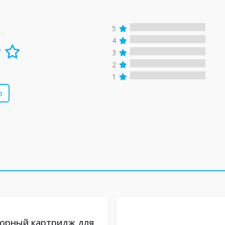
5
4
3
2
1
в
торный картридж для