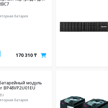
RBC7
яторная батарея
170 310 ₸
батарейный модуль
er BP48VP2U01EU
1EU
яторная батарея