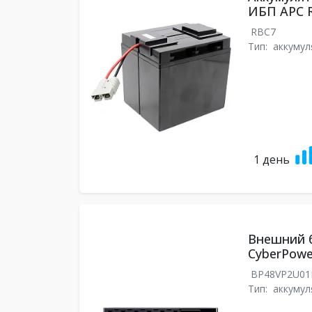
ИБП APC 
RBC7
Тип:
аккумул
1 день
Внешний 
CyberPow
BP48VP2U0
Тип:
аккумул