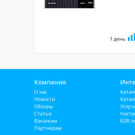
1 день
Компания
Инте
О нас
Катал
Новости
Катал
Обзоры
Услуг
Статьи
Настр
Вакансии
B2B п
Партнёрам