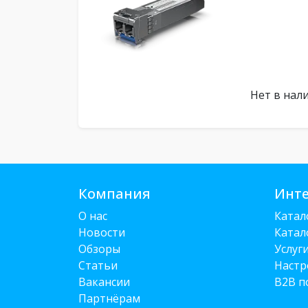
Нет в нал
Компания
Инте
О нас
Катал
Новости
Катал
Обзоры
Услуг
Статьи
Настр
Вакансии
B2B п
Партнёрам