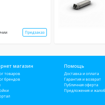
ичии
Предзаказ
рнет магазин
Помощь
ог товаров
Доставка и оплата
ог брендов
Гарантия и возврат
и
Публичная оферта
ойки
Предложения и жало
ортал