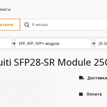
 с НДС, Алматы
аталог
SFP, XFP, SFP+ модули
25 G
iti SFP28-SR Module 2
Доставка
Оплата