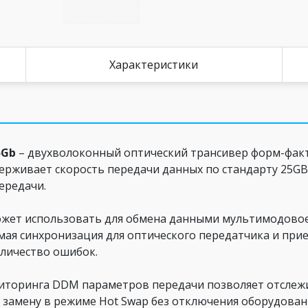
Характеристики
5Gb
– двухволоконный оптический трансивер форм-факт
держивает скорость передачи данных по стандарту 25G
ередачи.
ожет использовать для обмена данными мультимодово
емая синхронизация для оптического передатчика и пр
оличество ошибок.
торинга DDM параметров передачи позволяет отслеж
замену в режиме Hot Swap без отключения оборудовани