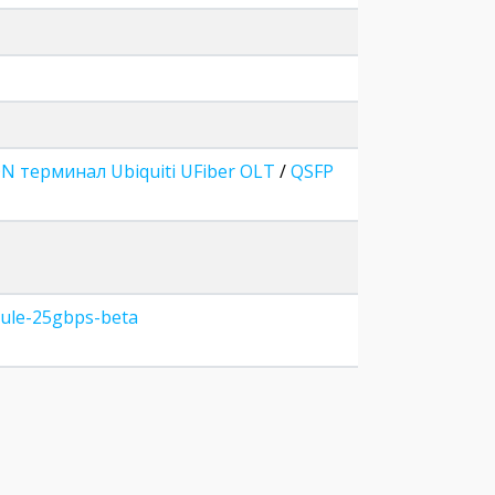
N терминал Ubiquiti UFiber OLT
/
QSFP
odule-25gbps-beta