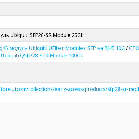
уль Ubiquiti SFP28-SR Module 25Gb
RJ45 модуль Ubiquiti UFiber Module с SFP на RJ45 10G
/
GPO
Ubiquiti QSFP28-SR4 Module 100Gb
/store.ui.com/collections/early-access/products/sfp28-sr-m