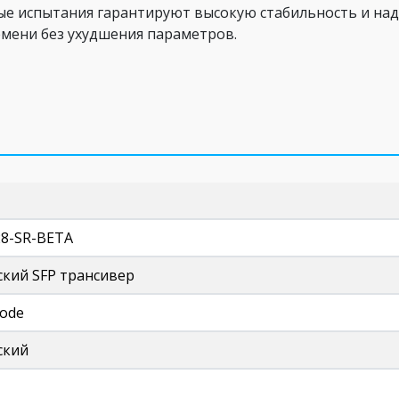
 испытания гарантируют высокую стабильность и надеж
емени без ухудшения параметров.
28-SR-BETA
ский SFP трансивер
Mode
ский