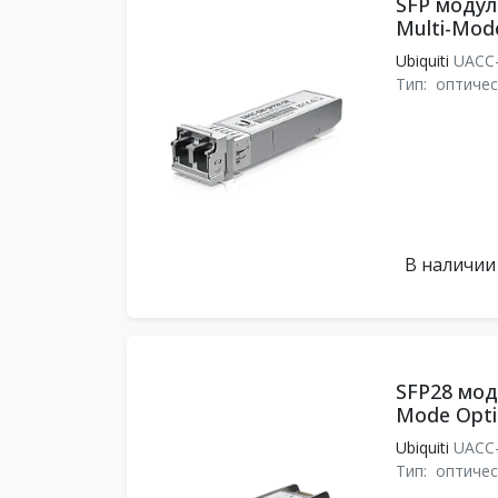
SFP модуль
Multi-Mod
Ubiquiti
UACC
Тип:
оптичес
В наличии
SFP28 моду
Mode Opti
Ubiquiti
UACC
Тип:
оптичес