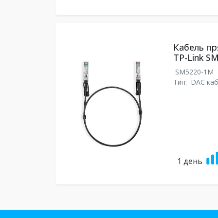
Кабель п
TP-Link S
SM5220-1M
Тип:
DAC ка
1 день