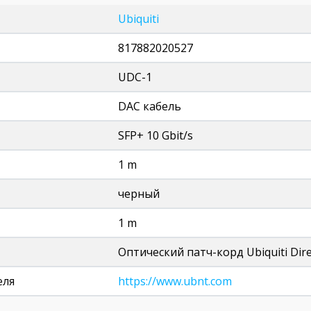
Ubiquiti
817882020527
UDC-1
DAC кабель
SFP+ 10 Gbit/s
1 m
черный
1 m
Оптический патч-корд Ubiquiti Dire
еля
https://www.ubnt.com