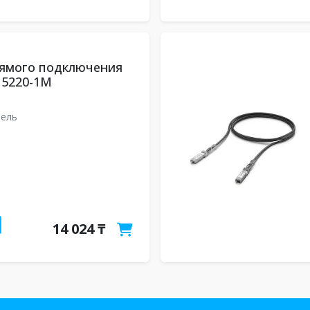
рямого подключения
M5220-1M
бель
14 024 ₸