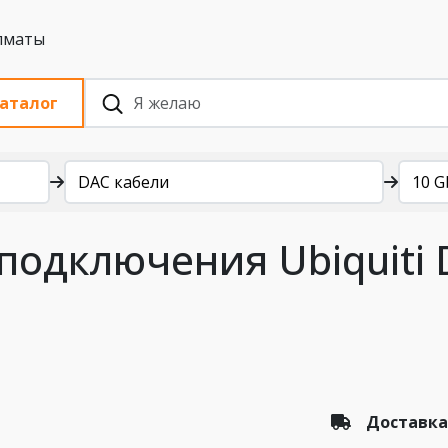
 с НДС, Алматы
аталог
DAC кабели
10 G
одключения Ubiquiti D
Доставка