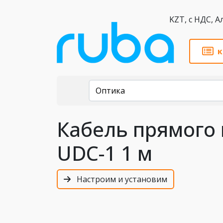
KZT,
к
Каталог
Оптика
Кабель прямого п
UDC-1 1 м
Настроим и установим