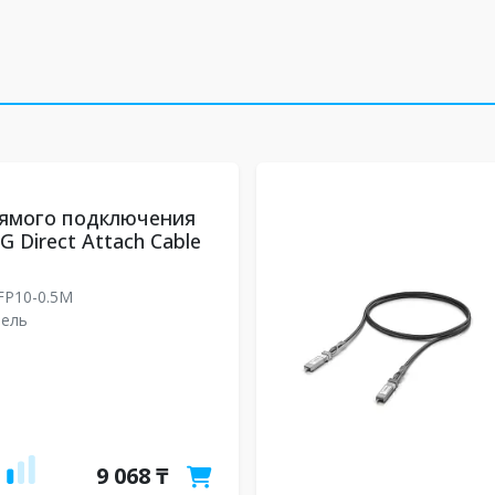
рямого подключения
0G Direct Attach Cable
FP10-0.5M
бель
9 068 ₸