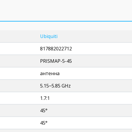
Ubiquiti
817882022712
PRISMAP-5-45
антенна
5.15‒5.85 GHz
1.7:1
45°
45°