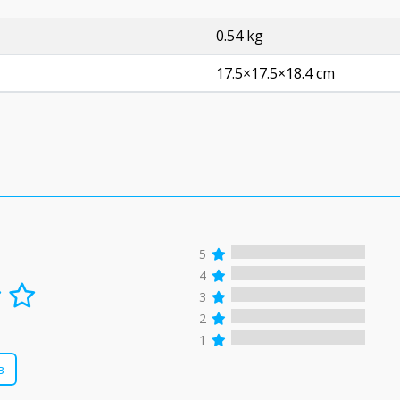
0.54 kg
17.5×17.5×18.4 cm
5
4
3
2
1
в