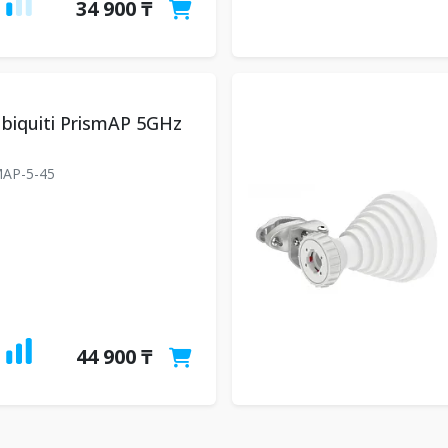
34 900 ₸
biquiti PrismAP 5GHz
AP-5-45
44 900 ₸