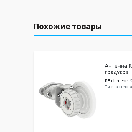
Похожие товары
Антенна R
градусов
RF elements
S
Тип:
антенна