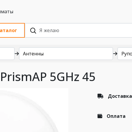
 с НДС, Алматы
аталог
Антенны
Руп
 PrismAP 5GHz 45
Доставка
Оплата