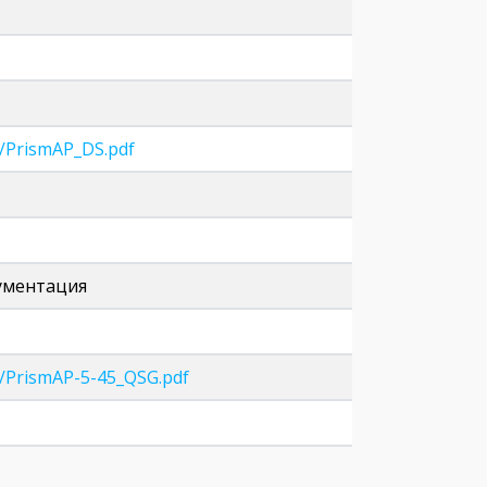
s/PrismAP_DS.pdf
кументация
es/PrismAP-5-45_QSG.pdf