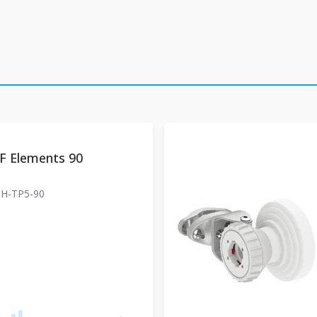
F Elements 90
H-TP5-90