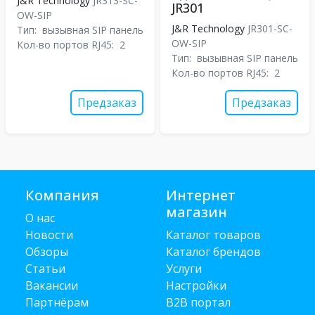
J&R Technology
JR313-SC-
JR301
OW-SIP
J&R Technology
JR301-SC-
Тип:
вызывная SIP панель
OW-SIP
Кол-во портов RJ45:
2
Тип:
вызывная SIP панель
Кол-во портов RJ45:
2
Предзаказ
Предзаказ
Компания
Интернет
магазин
О нас
Новости
Каталог товаров
Обзоры
Каталог брендов
Статьи
Услуги
Вакансии
Настройки
Партнёрам
B2B портал