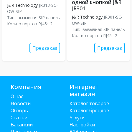
одной кнопкой J&R
J&R Technology
JR313-SC-
JR301
OW-SIP
J&R Technology
JR301-SC-
Тип:
вызывная SIP панель
OW-SIP
Кол-во портов RJ45:
2
Тип:
вызывная SIP панель
Кол-во портов RJ45:
2
Предзаказ
Предзаказ
Компания
Интернет
магазин
О нас
Новости
Каталог товаров
Обзоры
Каталог брендов
Статьи
Услуги
Вакансии
Настройки
Партнёрам
B2B портал