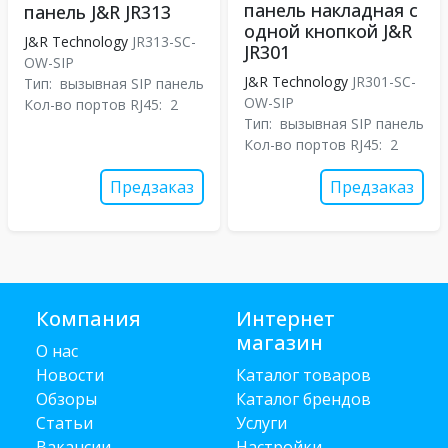
панель накладная с
панель J&R JR313
одной кнопкой J&R
J&R Technology
JR313-SC-
JR301
OW-SIP
J&R Technology
JR301-SC-
Тип:
вызывная SIP панель
OW-SIP
Кол-во портов RJ45:
2
Тип:
вызывная SIP панель
Кол-во портов RJ45:
2
Предзаказ
Предзаказ
Компания
Интернет
магазин
О нас
Новости
Каталог товаров
Обзоры
Каталог брендов
Статьи
Услуги
Вакансии
Настройки