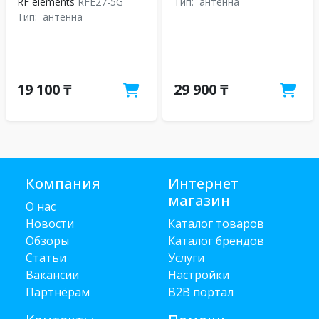
RF elements
RFE27-5G
Тип:
антенна
Тип:
антенна
19 100 ₸
29 900 ₸
Компания
Интернет
магазин
О нас
Новости
Каталог товаров
Обзоры
Каталог брендов
Статьи
Услуги
Вакансии
Настройки
Партнёрам
B2B портал