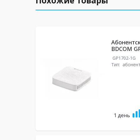
Похожие товары
Абонентс
BDCOM GP
GP1702-1G
Тип:
абонент
1 день