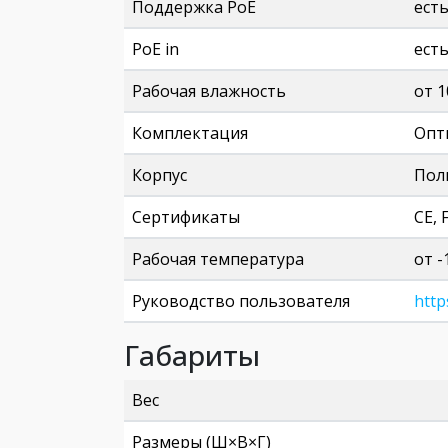
Поддержка PoE
ест
PoE in
ест
Рабочая влажность
от 1
Комплектация
Опт
Корпус
Пол
Сертификаты
CE, 
Рабочая температура
от -
Руководство пользователя
http
Габариты
Вес
Размеры (Ш×В×Г)