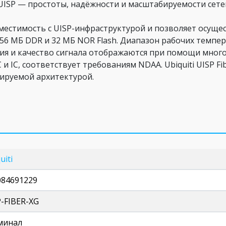
UISP — простоты, надёжности и масштабируемости сете
местимость с UISP-инфраструктурой и позволяет осуще
256 МБ DDR и 32 МБ NOR Flash. Диапазон рабочих темпер
ния и качество сигнала отображаются при помощи мно
и IC, соответствует требованиям NDAA. Ubiquiti UISP F
ируемой архитектурой.
uiti
084691229
P-FIBER-XG
минал