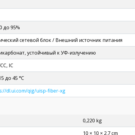
ь
ь
0 до 95%
ический сетевой блок / Внешний источник питания
икарбонат, устойчивый к УФ-излучению
FCC, IC
15 до 45 °C
s://dl.ui.com/qig/uisp-fiber-xg
0,220 kg
10 × 10 × 2.7 cm