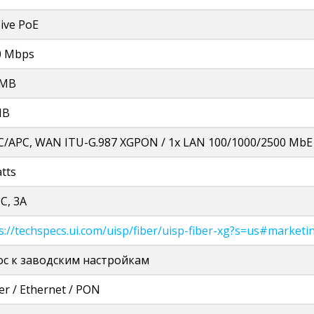
ive PoE
0 Mbps
 MB
MB
C/APC, WAN ITU-G.987 XGPON / 1x LAN 100/1000/2500 MbE RJ
tts
C, 3A
s://techspecs.ui.com/uisp/fiber/uisp-fiber-xg?s=us#market
ос к заводским настройкам
r / Ethernet / PON