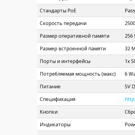
Стандарты PoE
Pass
Скорость передачи
250
Размер оперативной памяти
256
Размер встроенной памяти
32 
Порты и интерфейсы
1x S
Потребляемая мощность (макс)
6 Wa
Питание
5V D
Спецификация
http
Кнопки
Сбр
Индикаторы
Powe