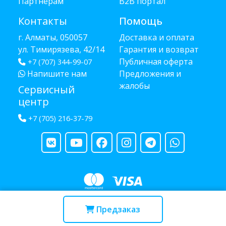
Партнёрам
B2B портал
Контакты
Помощь
г. Алматы, 050057
Доставка и оплата
ул. Тимирязева, 42/14
Гарантия и возврат
Публичная оферта
+7 (707) 344-99-07
Напишите нам
Предложения и
жалобы
Сервисный
центр
+7 (705) 216-37-79
Copyright © 2013 - 2026 RUBA - разработано
webula.kz
Предзаказ