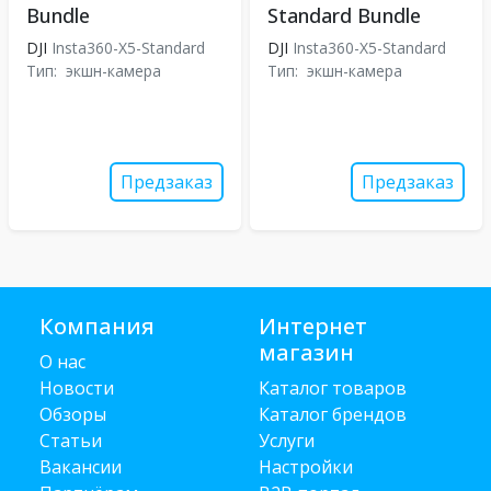
Bundle
Standard Bundle
DJI
Insta360-X5-Standard
DJI
Insta360-X5-Standard
Тип:
экшн-камера
Тип:
экшн-камера
Предзаказ
Предзаказ
Компания
Интернет
магазин
О нас
Новости
Каталог товаров
Обзоры
Каталог брендов
Статьи
Услуги
Вакансии
Настройки