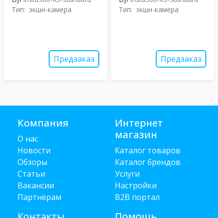
Тип:
экшн-камера
Тип:
экшн-камера
Предзаказ
Предзаказ
Компания
Интернет
магазин
О нас
Новости
Каталог товаров
Обзоры
Каталог брендов
Статьи
Услуги
Вакансии
Настройки
Партнёрам
B2B портал
Контакты
Помощь